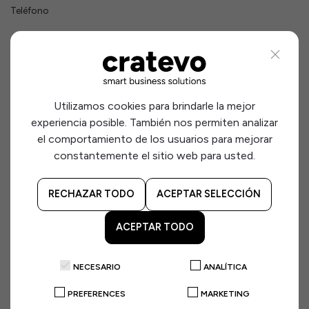
Teléfono
Tipo de formación
Utilizamos cookies para brindarle la mejor
Años de experiencia
experiencia posible. También nos permiten analizar
el comportamiento de los usuarios para mejorar
constantemente el sitio web para usted.
Comentarios
RECHAZAR TODO
ACEPTAR SELECCIÓN
ACEPTAR TODO
NECESARIO
ANALÍTICA
Adjuntar CV (PDF)
PREFERENCES
MARKETING
Tamaño máximo: 2MB. Solo archivos PDF.