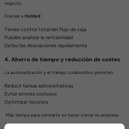
negocio.
Gracias a
Holded
:
Tienes control total del flujo de caja
Puedes analizar la rentabilidad
Detectas desviaciones rápidamente
4. Ahorro de tiempo y reducción de costes
La automatización y el trabajo colaborativo permiten:
Reducir tareas administrativas
Evitar errores costosos
Optimizar recursos
Más tiempo para centrarte en hacer crecer tu empresa.
5. Mejor relación con el asesor contable