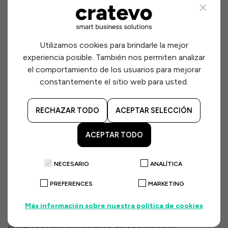
La
contabilidad colaborativa
mejora la comunicación
con el contable.
Utilizamos cookies para brindarle la mejor
Con herramientas como Holded:
experiencia posible. También nos permiten analizar
el comportamiento de los usuarios para mejorar
Compartís información en tiempo real
constantemente el sitio web para usted.
Se reduce el intercambio de documentos
El asesor puede ofrecer recomendaciones
RECHAZAR TODO
ACEPTAR SELECCIÓN
estratégicas
ACEPTAR TODO
6. Escalabilidad para pymes y startups
NECESARIO
ANALÍTICA
A medida que el negocio crece, la contabilidad también
debe adaptarse.
PREFERENCES
MARKETING
Holded
permite:
Más información sobre nuestra política de cookies