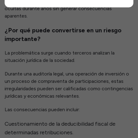
En muchas ocasiones estas deficiencias permanecen
ocultas durante años sin generar consecuencias
aparentes.
¿Por qué puede convertirse en un riesgo
importante?
La problemática surge cuando terceros analizan la
situación jurídica de la sociedad.
Durante una auditoría legal, una operación de inversión o
un proceso de compraventa de participaciones, estas
irregularidades pueden ser calificadas como contingencias
jurídicas y económicas relevantes.
Las consecuencias pueden incluir:
Cuestionamiento de la deducibilidad fiscal de
determinadas retribuciones.