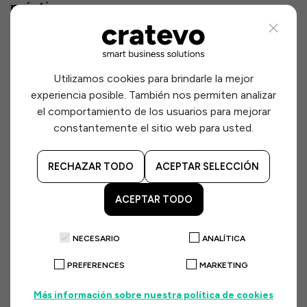
práctica
En las revisiones societarias y auditorías legales es
habitual encontrar situaciones como las siguientes:
Utilizamos cookies para brindarle la mejor
Estatutos que no contemplan adecuadamente la
experiencia posible. También nos permiten analizar
remuneración del administrador.
el comportamiento de los usuarios para mejorar
Cláusulas excesivamente genéricas o incompletas.
constantemente el sitio web para usted.
Falta de acuerdo de junta aprobando el importe
máximo anual.
RECHAZAR TODO
ACEPTAR SELECCIÓN
Retribuciones percibidas sin cobertura estatutaria
ACEPTAR TODO
suficiente.
Administradores ejecutivos sin contrato
formalizado.
NECESARIO
ANALÍTICA
Contratos desactualizados respecto a las funciones
PREFERENCES
MARKETING
realmente desempeñadas.
Más información sobre nuestra política de cookies