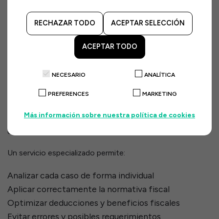
Último día para presentar la declaración por cualquier vía:
RECHAZAR TODO
ACEPTAR SELECCIÓN
Online
Teléfono
ACEPTAR TODO
Presencial
NECESARIO
ANALÍTICA
Asesoramiento profesional para la Renta
PREFERENCES
MARKETING
2025
Más información sobre nuestra política de cookies
Contar con asesoramiento profesional puede marcar la
diferencia en el resultado de tu declaración.
Un servicio especializado permite:
Analizar cada caso de forma individual
Aplicar correctamente la normativa fiscal
Optimizar deducciones y beneficios fiscales
Evitar errores y posibles requerimientos