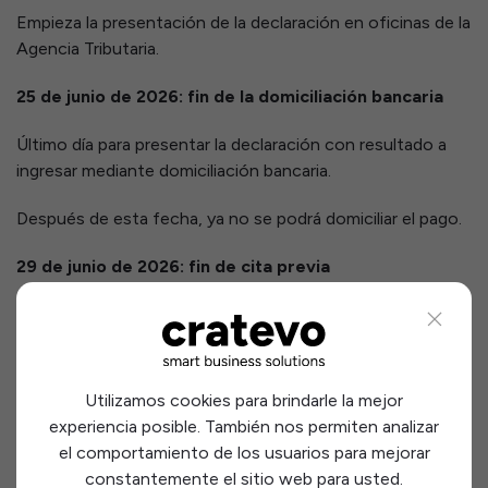
Empieza la presentación de la declaración en oficinas de la
Agencia Tributaria.
25 de junio de 2026: fin de la domiciliación bancaria
Último día para presentar la declaración con resultado a
ingresar mediante domiciliación bancaria.
Después de esta fecha, ya no se podrá domiciliar el pago.
29 de junio de 2026: fin de cita previa
Último día para solicitar cita previa para atención
presencial.
30 de junio de 2026: fin de la campaña
Utilizamos cookies para brindarle la mejor
experiencia posible. También nos permiten analizar
El 30 de junio de 2026 finaliza la campaña de la renta
el comportamiento de los usuarios para mejorar
2025.
constantemente el sitio web para usted.